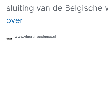
sluiting van de Belgische
Onzekere
over
toekomst
voor
Carpetright
www.vloerenbusiness.nl
in
Europa