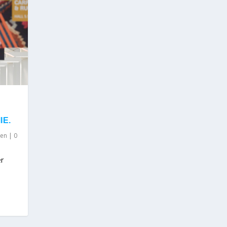
IE.
len
|
0
ker