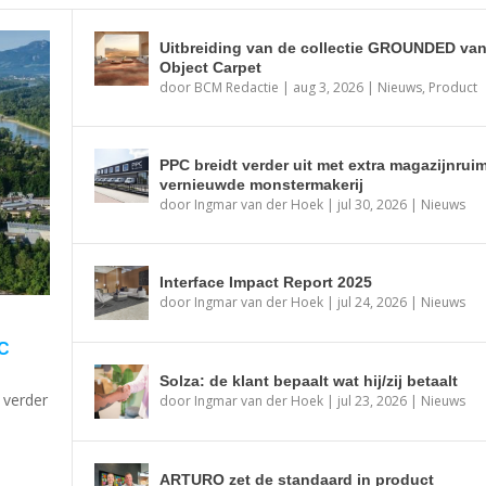
Uitbreiding van de collectie GROUNDED va
Object Carpet
door
BCM Redactie
|
aug 3, 2026
|
Nieuws
,
Product
PPC breidt verder uit met extra magazijnrui
vernieuwde monstermakerij
door
Ingmar van der Hoek
|
jul 30, 2026
|
Nieuws
Interface Impact Report 2025
door
Ingmar van der Hoek
|
jul 24, 2026
|
Nieuws
C
Solza: de klant bepaalt wat hij/zij betaalt
 verder
door
Ingmar van der Hoek
|
jul 23, 2026
|
Nieuws
FAMILIEBEDRIJF BERGE...
NESS MAGAZINE | PARK...
N VINYL VLOERBEDEKKIN...
UR ONDER PARKET NIET BO...
um artikelen
um artikelen
Nieuws
ARTURO zet de standaard in product