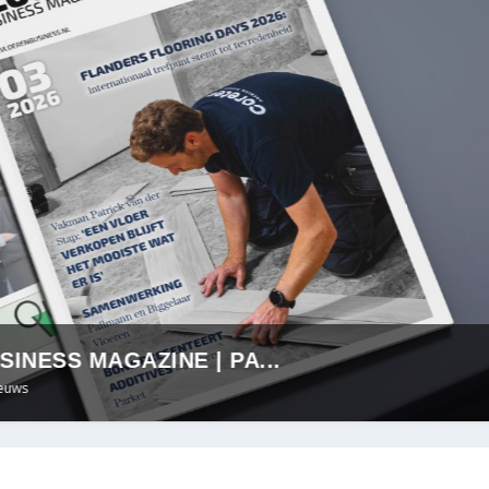
SINESS MAGAZINE | PA...
 WERKEN SAMEN BIJ DE ...
Nieuws