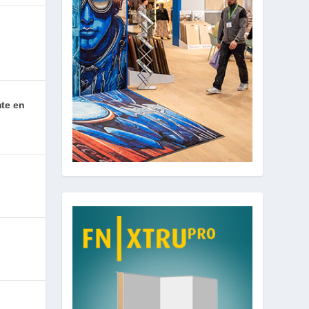
n
mte en