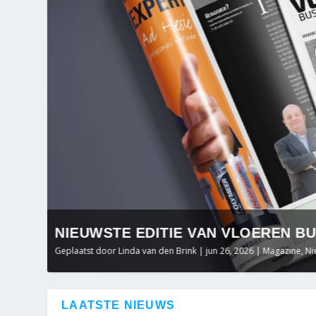
NIEUWSTE EDITIE VAN VLOEREN BU
PALLMANN EN BIGGELAAR VLOEREN
Geplaatst door
Geplaatst door
Linda van den Brink
Linda van den Brink
|
|
jun 26, 2026
jun 26, 2026
|
|
Magazine
Nieuws
,
LAATSTE NIEUWS