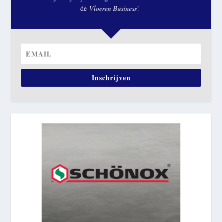
de
Vloeren Business
!
Inschrijven