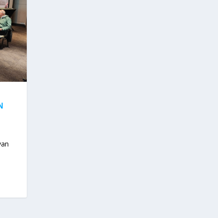
N
van