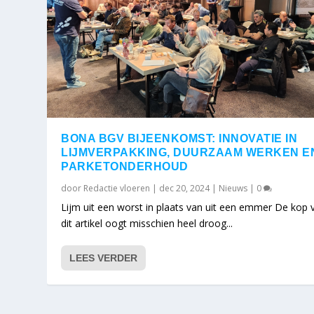
BONA BGV BIJEENKOMST: INNOVATIE IN
LIJMVERPAKKING, DUURZAAM WERKEN E
PARKETONDERHOUD
door
Redactie vloeren
|
dec 20, 2024
|
Nieuws
|
0
Lijm uit een worst in plaats van uit een emmer De kop 
dit artikel oogt misschien heel droog...
LEES VERDER