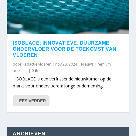
ISOBLACE: INNOVATIEVE, DUURZAME
ONDERVLOER VOOR DE TOEKOMST VAN
VLOEREN
door
Redactie vloeren
|
nov 28, 2024
|
Nieuws
,
Premium
artikelen
|
0
ISOBLACE is een verfrissende nieuwkomer op de
markt voor ondervloeren: Jonge onderneming...
LEES VERDER
ARCHIEVEN