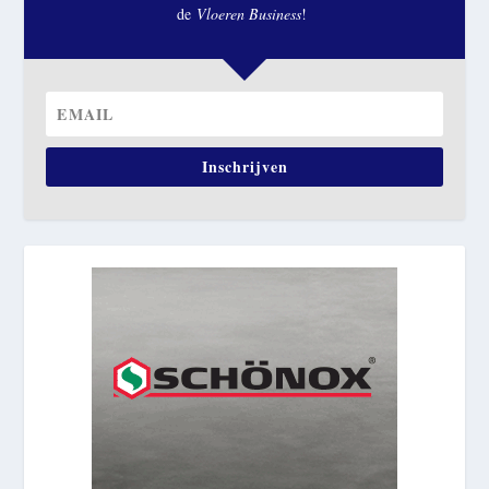
de
Vloeren Business
!
Inschrijven