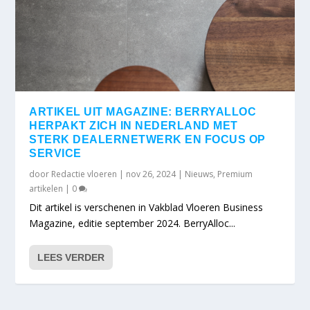
ARTIKEL UIT MAGAZINE: BERRYALLOC
HERPAKT ZICH IN NEDERLAND MET
STERK DEALERNETWERK EN FOCUS OP
SERVICE
door
Redactie vloeren
|
nov 26, 2024
|
Nieuws
,
Premium
artikelen
|
0
Dit artikel is verschenen in Vakblad Vloeren Business
Magazine, editie september 2024. BerryAlloc...
LEES VERDER