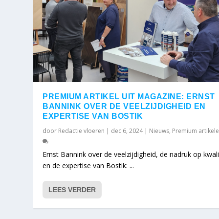
PREMIUM ARTIKEL UIT MAGAZINE: ERNST
BANNINK OVER DE VEELZIJDIGHEID EN
EXPERTISE VAN BOSTIK
door
Redactie vloeren
|
dec 6, 2024
|
Nieuws
,
Premium artikel
Ernst Bannink over de veelzijdigheid, de nadruk op kwali
en de expertise van Bostik: ...
LEES VERDER