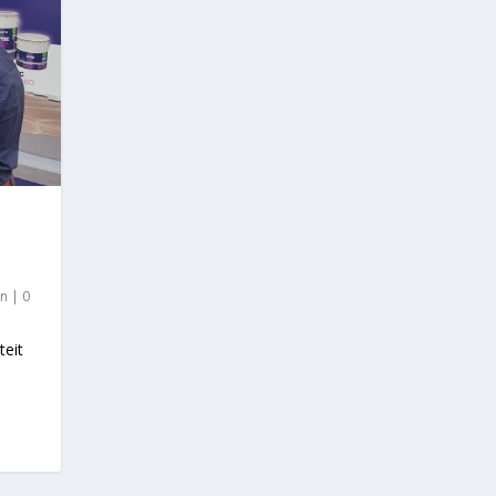
en
|
0
teit