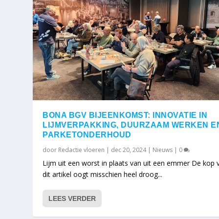
BONA BGV BIJEENKOMST: INNOVATIE IN
LIJMVERPAKKING, DUURZAAM WERKEN E
PARKETONDERHOUD
door
Redactie vloeren
|
dec 20, 2024
|
Nieuws
|
0
Lijm uit een worst in plaats van uit een emmer De kop 
dit artikel oogt misschien heel droog...
LEES VERDER