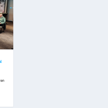
N
van