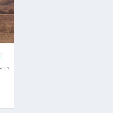
K
len
|
0