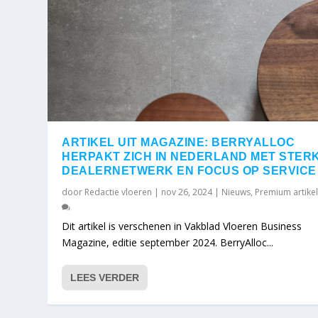
ARTIKEL UIT MAGAZINE: BERRYALLOC
HERPAKT ZICH IN NEDERLAND MET STER
DEALERNETWERK EN FOCUS OP SERVICE
door
Redactie vloeren
|
nov 26, 2024
|
Nieuws
,
Premium artike
Dit artikel is verschenen in Vakblad Vloeren Business
Magazine, editie september 2024. BerryAlloc...
LEES VERDER