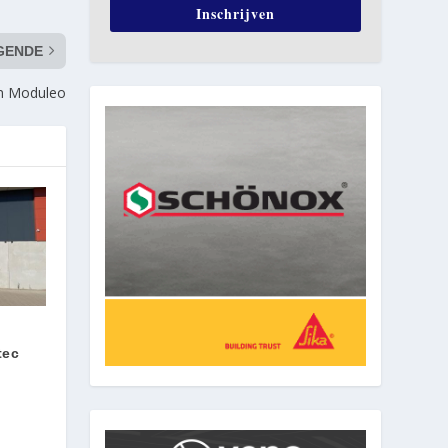
Inschrijven
GENDE
an Moduleo
tec