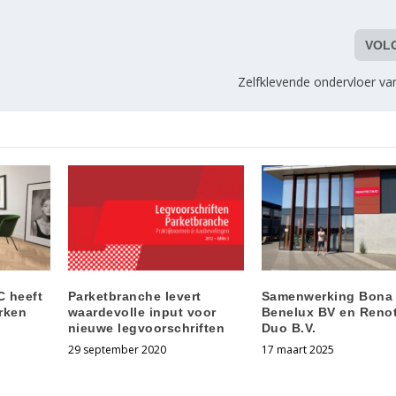
VOL
Zelfklevende ondervloer v
C heeft
Parketbranche levert
Samenwerking Bona
rken
waardevolle input voor
Benelux BV en Reno
nieuwe legvoorschriften
Duo B.V.
29 september 2020
17 maart 2025