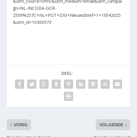
&utm_source=sfmc&utm_medium=email&utm_campai
gn=NL-INCODA-GOR-
2509%257C+NL+POT+DIG+Nieuwsbrief+1+10042025
&utm_id=10300973
DEEL:
VORIG
VOLGENDE