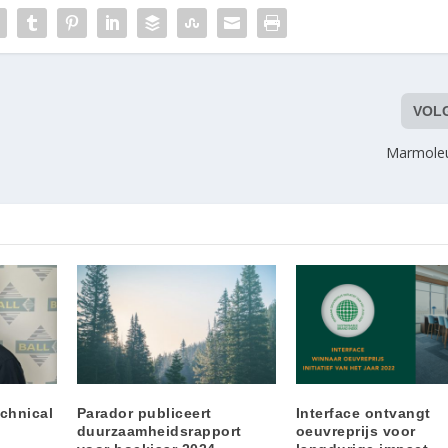
VOL
Marmoleu
chnical
Parador publiceert
Interface ontvangt
duurzaamheidsrapport
oeuvreprijs voor