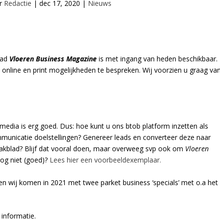
or
Redactie
|
dec 17, 2020
|
Nieuws
lad
Vloeren Business Magazine
is met ingang van heden beschikbaar.
nline en print mogelijkheden te bespreken. Wij voorzien u graag va
media is erg goed. Dus: hoe kunt u ons btob platform inzetten als
mmunicatie doelstellingen? Genereer leads en converteer deze naar
 vakblad? Blijf dat vooral doen, maar overweeg svp ook om
Vloeren
og niet (goed)?
Lees hier een voorbeeldexemplaar.
n wij komen in 2021 met twee parket business ‘specials’ met o.a het
informatie.