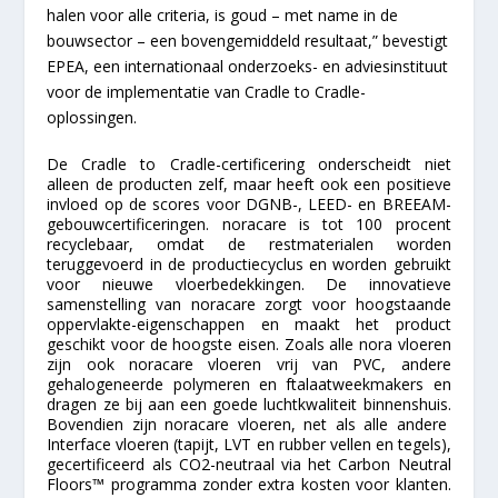
halen voor alle criteria, is goud – met name in de
bouwsector – een bovengemiddeld resultaat,” bevestigt
EPEA, een internationaal onderzoeks- en adviesinstituut
voor de implementatie van Cradle to Cradle-
oplossingen.
De Cradle to Cradle-certificering onderscheidt niet
alleen de producten zelf, maar heeft ook een positieve
invloed op de scores voor DGNB-, LEED- en BREEAM-
gebouwcertificeringen. noracare is tot 100 procent
recyclebaar, omdat de restmaterialen worden
teruggevoerd in de productiecyclus en worden gebruikt
voor nieuwe vloerbedekkingen. De innovatieve
samenstelling van noracare zorgt voor hoogstaande
oppervlakte-eigenschappen en maakt het product
geschikt voor de hoogste eisen. Zoals alle nora vloeren
zijn ook noracare vloeren vrij van PVC, andere
gehalogeneerde polymeren en ftalaatweekmakers en
dragen ze bij aan een goede luchtkwaliteit binnenshuis.
Bovendien zijn noracare vloeren, net als alle andere
Interface vloeren (tapijt, LVT en rubber vellen en tegels),
gecertificeerd als CO2-neutraal via het Carbon Neutral
Floors™ programma zonder extra kosten voor klanten.