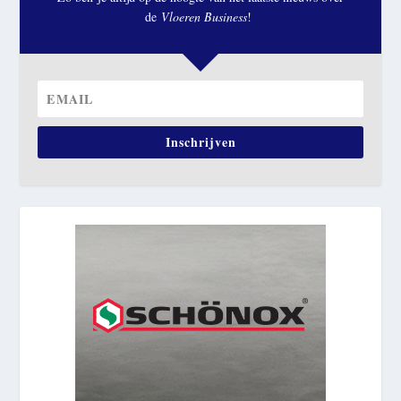
de
Vloeren Business
!
Inschrijven