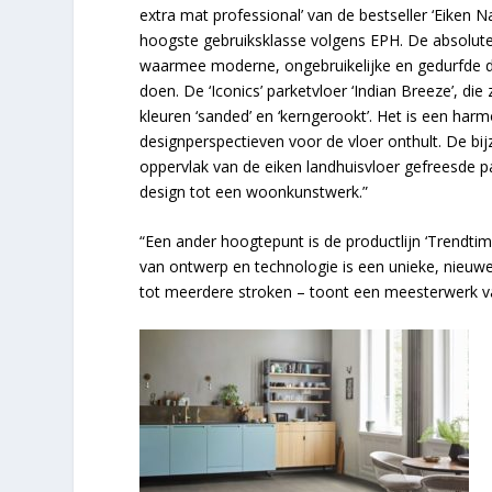
extra mat professional’ van de bestseller ‘Eiken Na
hoogste gebruiksklasse volgens EPH. De absolute 
waarmee moderne, ongebruikelijke en gedurfde de
doen. De ‘Iconics’ parketvloer ‘Indian Breeze’, die z
kleuren ‘sanded’ en ‘kerngerookt’. Het is een har
designperspectieven voor de vloer onthult. De bijz
oppervlak van de eiken landhuisvloer gefreesde p
design tot een woonkunstwerk.”
“Een ander hoogtepunt is de productlijn ‘Trendti
van ontwerp en technologie is een unieke, nieuwe
tot meerdere stroken – toont een meesterwerk 