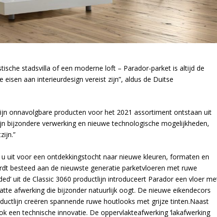
tische stadsvilla of een moderne loft – Parador-parket is altijd de
 eisen aan interieurdesign vereist zijn”, aldus de Duitse
zijn onnavolgbare producten voor het 2021 assortiment ontstaan uit
ijn bijzondere verwerking en nieuwe technologische mogelijkheden,
ijn.”
u uit voor een ontdekkingstocht naar nieuwe kleuren, formaten en
rdt besteed aan de nieuwste generatie parketvloeren met ruwe
ded’ uit de Classic 3060 productlijn introduceert Parador een vloer me
tte afwerking die bijzonder natuurlijk oogt. De nieuwe eikendecors
productlijn creëren spannende ruwe houtlooks met grijze tinten.Naast
ook een technische innovatie. De oppervlakteafwerking ‘lakafwerking