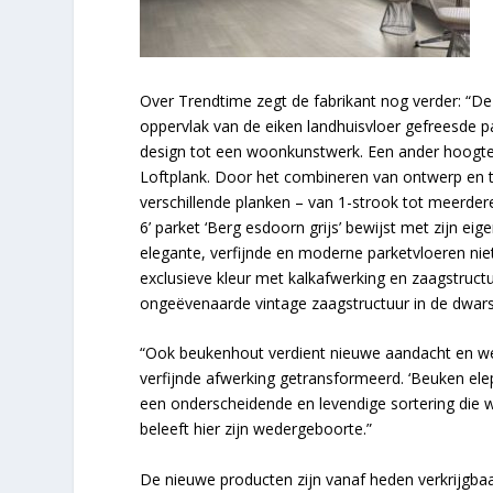
Over Trendtime zegt de fabrikant nog verder: “De 
oppervlak van de eiken landhuisvloer gefreesde p
design tot een woonkunstwerk. Een ander hoogtep
Loftplank. Door het combineren van ontwerp en t
verschillende planken – van 1-strook tot meerde
6’ parket ‘Berg esdoorn grijs’ bewijst met zijn eig
elegante, verfijnde en moderne parketvloeren niet
exclusieve kleur met kalkafwerking en zaagstruct
ongeëvenaarde vintage zaagstructuur in de dwars- 
“Ook beukenhout verdient nieuwe aandacht en wer
verfijnde afwerking getransformeerd. ‘Beuken ele
een onderscheidende en levendige sortering die w
beleeft hier zijn wedergeboorte.”
De nieuwe producten zijn vanaf heden verkrijgbaa