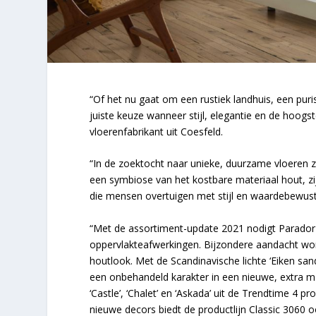
“Of het nu gaat om een rustiek landhuis, een puris
juiste keuze wanneer stijl, elegantie en de hoogste
vloerenfabrikant uit Coesfeld.
“In de zoektocht naar unieke, duurzame vloeren 
een symbiose van het kostbare materiaal hout, z
die mensen overtuigen met stijl en waardebewustz
“Met de assortiment-update 2021 nodigt Parador 
oppervlakteafwerkingen. Bijzondere aandacht wo
houtlook. Met de Scandinavische lichte ‘Eiken san
een onbehandeld karakter in een nieuwe, extra ma
‘Castle’, ‘Chalet’ en ‘Askada’ uit de Trendtime 4 
nieuwe decors biedt de productlijn Classic 3060 