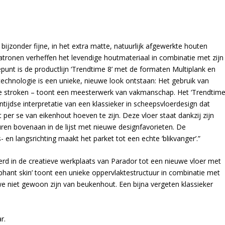
bijzonder fijne, in het extra matte, natuurlijk afgewerkte houten
atronen verheffen het levendige houtmateriaal in combinatie met zijn
unt is de productlijn ‘Trendtime 8’ met de formaten Multiplank en
echnologie is een unieke, nieuwe look ontstaan: Het gebruik van
re stroken – toont een meesterwerk van vakmanschap. Het ‘Trendtim
entijdse interpretatie van een klassieker in scheepsvloerdesign dat
 per se van eikenhout hoeven te zijn. Deze vloer staat dankzij zijn
uren bovenaan in de lijst met nieuwe designfavorieten. De
en langsrichting maakt het parket tot een echte ‘blikvanger’.”
d in de creatieve werkplaats van Parador tot een nieuwe vloer met
phant skin’ toont een unieke oppervlaktestructuur in combinatie met
e niet gewoon zijn van beukenhout. Een bijna vergeten klassieker
r.