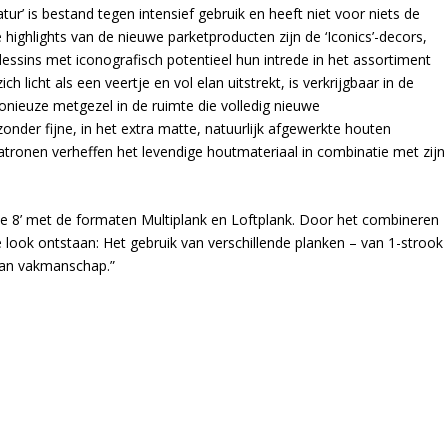
tur’ is bestand tegen intensief gebruik en heeft niet voor niets de
highlights van de nieuwe parketproducten zijn de ‘Iconics’-decors,
ssins met iconografisch potentieel hun intrede in het assortiment
ich licht als een veertje en vol elan uitstrekt, is verkrijgbaar in de
monieuze metgezel in de ruimte die volledig nieuwe
onder fijne, in het extra matte, natuurlijk afgewerkte houten
atronen verheffen het levendige houtmateriaal in combinatie met zijn
me 8’ met de formaten Multiplank en Loftplank. Door het combineren
 look ontstaan: Het gebruik van verschillende planken – van 1-strook
van vakmanschap.”