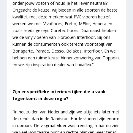
onder jouw voeten of houd je het liever neutraal?
Ongeacht de keuze, wij bieden in alle soorten de beste
kwaliteit met deze merken: wat PVC vloeren betreft
werken we met Vivafloors, Forbo, MFlor, Hebeta en
zoals reeds gezegd Coretec floors. Daarnaast hebben
we de vinylvloeren van Forbo,en Interfloor. Bij ons
kunnen de consumenten ook terecht voor tapijt van
Bonaparte, Parade, Desso, Belakos, Interfloor. En we
hebben een ruime keuze binnenzonwering van Toppoint
en we zijn inspiration dealer van Luxaflex.”
Zijn er specifieke interieurstijlen die u vaak
tegenkomt in deze regio?
“In het zuiden van Nederland zijn we altijd iets later met
de trends dan in de Randstad. Harde vloeren zijn enorm
in opmars. De visgraat vloer was trending, maar nu zien
we veel Hongaarse punt en rechte planken weer terug