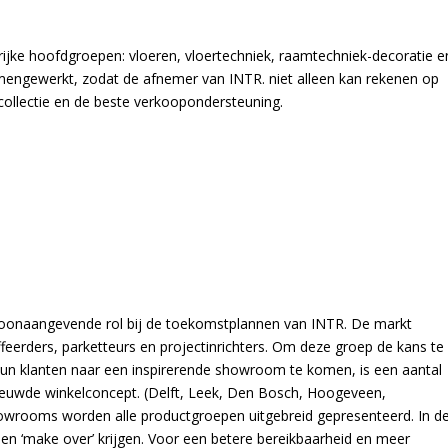
grijke hoofdgroepen: vloeren, vloertechniek, raamtechniek-decoratie e
amengewerkt, zodat de afnemer van INTR. niet alleen kan rekenen op
collectie en de beste verkoopondersteuning.
 toonaangevende rol bij de toekomstplannen van INTR. De markt
ffeerders, parketteurs en projectinrichters. Om deze groep de kans te
n klanten naar een inspirerende showroom te komen, is een aantal
nieuwde winkelconcept. (Delft, Leek, Den Bosch, Hoogeveen,
wrooms worden alle productgroepen uitgebreid gepresenteerd. In d
een ‘make over’ krijgen. Voor een betere bereikbaarheid en meer