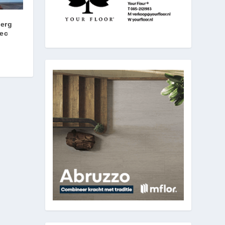
erg
tec