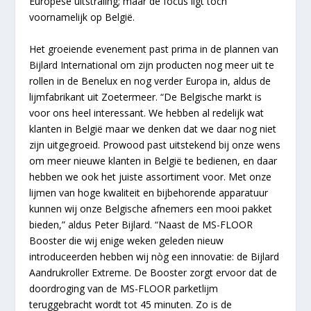
Europese uitstraling; maar de focus ligt toch
voornamelijk op België.
Het groeiende evenement past prima in de plannen van
Bijlard International om zijn producten nog meer uit te
rollen in de Benelux en nog verder Europa in, aldus de
lijmfabrikant uit Zoetermeer. “De Belgische markt is
voor ons heel interessant. We hebben al redelijk wat
klanten in België maar we denken dat we daar nog niet
zijn uitgegroeid. Prowood past uitstekend bij onze wens
om meer nieuwe klanten in België te bedienen, en daar
hebben we ook het juiste assortiment voor. Met onze
lijmen van hoge kwaliteit en bijbehorende apparatuur
kunnen wij onze Belgische afnemers een mooi pakket
bieden,” aldus Peter Bijlard. “Naast de MS-FLOOR
Booster die wij enige weken geleden nieuw
introduceerden hebben wij nòg een innovatie: de Bijlard
Aandrukroller Extreme. De Booster zorgt ervoor dat de
doordroging van de MS-FLOOR parketlijm
teruggebracht wordt tot 45 minuten. Zo is de