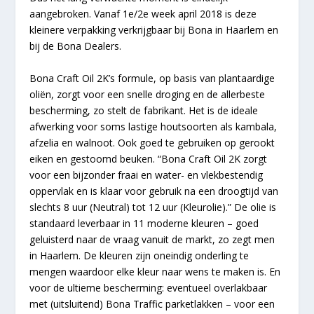
aangebroken. Vanaf 1
e
/2
e
week april 2018 is deze
kleinere verpakking verkrijgbaar bij Bona in Haarlem en
bij de Bona Dealers.
Bona Craft Oil 2K’s formule, op basis van plantaardige
oliën, zorgt voor een snelle droging en de allerbeste
bescherming, zo stelt de fabrikant. Het is de ideale
afwerking voor soms lastige houtsoorten als kambala,
afzelia en walnoot. Ook goed te gebruiken op gerookt
eiken en gestoomd beuken. “Bona Craft Oil 2K zorgt
voor een bijzonder fraai en water- en vlekbestendig
oppervlak en is klaar voor gebruik na een droogtijd van
slechts 8 uur (Neutral) tot 12 uur (Kleurolie).”
De olie is
standaard leverbaar in 11 moderne kleuren – goed
geluisterd naar de vraag vanuit de markt, zo zegt men
in Haarlem. De kleuren zijn oneindig onderling te
mengen waardoor elke kleur naar wens te maken is. En
voor de ultieme bescherming: eventueel overlakbaar
met (uitsluitend) Bona Traffic parketlakken – voor een