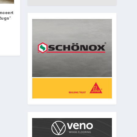
nceert
Rugs’