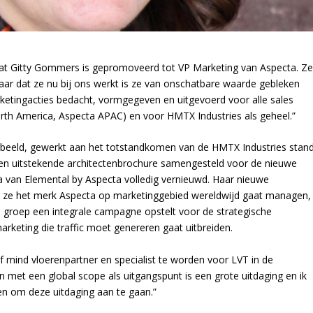
dat Gitty Gommers is gepromoveerd tot VP Marketing van Aspecta. Z
jaar dat ze nu bij ons werkt is ze van onschatbare waarde gebleken
ketingacties bedacht, vormgegeven en uitgevoerd voor alle sales
rth America, Aspecta APAC) en voor HMTX Industries als geheel.”
oorbeeld, gewerkt aan het totstandkomen van de HMTX Industries stan
een uitstekende architectenbrochure samengesteld voor de nieuwe
a van Elemental by Aspecta volledig vernieuwd. Haar nieuwe
 ze het merk Aspecta op marketinggebied wereldwijd gaat managen,
 groep een integrale campagne opstelt voor de strategische
rketing die traffic moet genereren gaat uitbreiden.
mind vloerenpartner en specialist te worden voor LVT in de
n met een global scope als uitgangspunt is een grote uitdaging en ik
gen om deze uitdaging aan te gaan.”