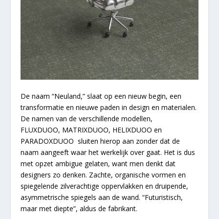
De naam “Neuland,” slaat op een nieuw begin, een
transformatie en nieuwe paden in design en materialen.
De namen van de verschillende modellen,
FLUX
DUOO
,
MATRIX
DUOO
,
HELIX
DUOO
en
PARADOX
DUOO
sluiten hierop aan zonder dat de
naam aangeeft waar het werkelijk over gaat. Het is dus
met opzet ambigue gelaten, want men denkt dat
designers zo denken. Zachte, organische vormen en
spiegelende zilverachtige oppervlakken en druipende,
asymmetrische spiegels aan de wand. “Futuristisch,
maar met diepte”, aldus de fabrikant.