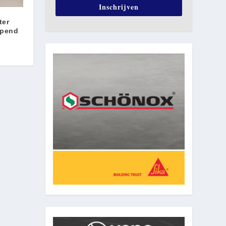
Inschrijven
ter
opend