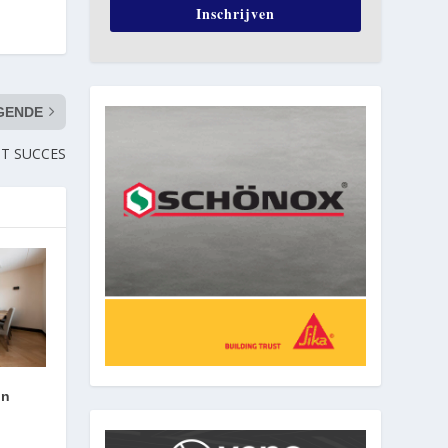
Inschrijven
GENDE
OT SUCCES
an