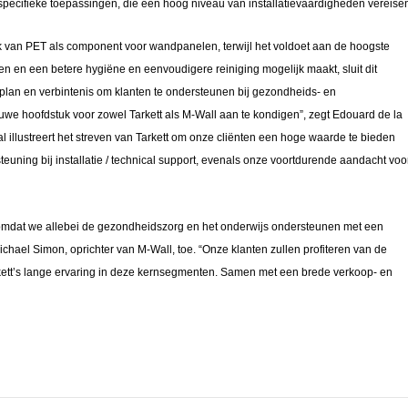
pecifieke toepassingen, die een hoog niveau van installatievaardigheden vereise
ik van PET als component voor wandpanelen, terwijl het voldoet aan de hoogste
en en een betere hygiëne en eenvoudigere reiniging mogelijk maakt, sluit dit
plan en verbintenis om klanten te ondersteunen bij gezondheids- en
uwe hoofdstuk voor zowel Tarkett als M-Wall aan te kondigen”, zegt Edouard de la
l illustreert het streven van Tarkett om onze cliënten een hoge waarde te bieden
euning bij installatie / technical support, evenals onze voortdurende aandacht voo
, omdat we allebei de gezondheidszorg en het onderwijs ondersteunen met een
hael Simon, oprichter van M-Wall, toe. “Onze klanten zullen profiteren van de
kett’s lange ervaring in deze kernsegmenten. Samen met een brede verkoop- en