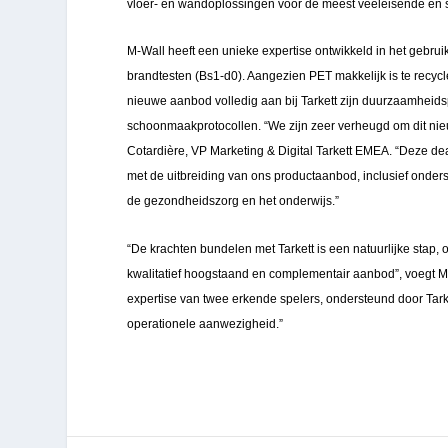
vloer- en wandoplossingen voor de meest veeleisende en s
M-Wall heeft een unieke expertise ontwikkeld in het gebru
brandtesten (Bs1-d0). Aangezien PET makkelijk is te recycl
nieuwe aanbod volledig aan bij Tarkett zijn duurzaamheids
schoonmaakprotocollen.
“We zijn zeer verheugd om dit nie
Cotardière, VP Marketing & Digital Tarkett EMEA. “Deze dea
met de uitbreiding van ons productaanbod, inclusief onderst
de gezondheidszorg en het onderwijs.”
“De krachten bundelen met Tarkett is een natuurlijke stap
kwalitatief hoogstaand en complementair aanbod”, voegt Mic
expertise van twee erkende spelers, ondersteund door Tar
operationele aanwezigheid.”