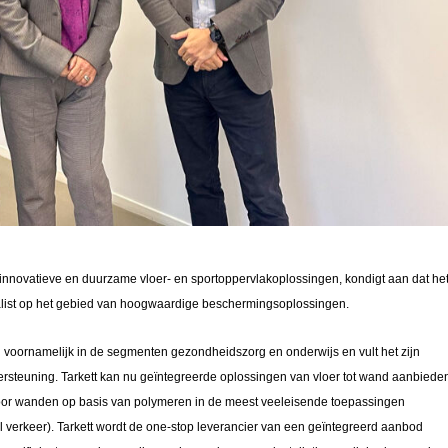
 innovatieve en duurzame vloer- en sportoppervlakoplossingen, kondigt aan dat he
alist op het gebied van hoogwaardige beschermingsoplossingen.
od voornamelijk in de segmenten gezondheidszorg en onderwijs en vult het zijn
rsteuning. Tarkett kan nu geïntegreerde oplossingen van vloer tot wand aanbiede
voor wanden op basis van polymeren in de meest veeleisende toepassingen
l verkeer).
Tarkett wordt de one-stop leverancier van een geïntegreerd aanbod