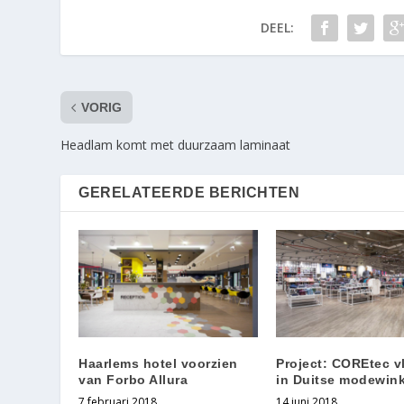
DEEL:
VORIG
Headlam komt met duurzaam laminaat
GERELATEERDE BERICHTEN
Haarlems hotel voorzien
Project: COREtec v
van Forbo Allura
in Duitse modewink
7 februari 2018
14 juni 2018