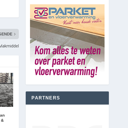
GENDE
tvlakmiddel
PARTNERS
van
 &