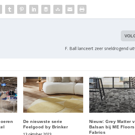
VOL
F. Ball lanceert zeer sneldrogend ui
loeren
De nieuwste serie
Nieuw: Grey Matter 
el
Feelgood by Brinker
Balsan bij ME Floors
Fabrics
13 oktober 2023