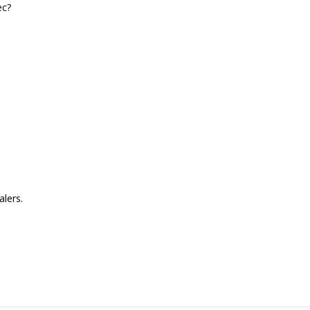
ec?
alers.