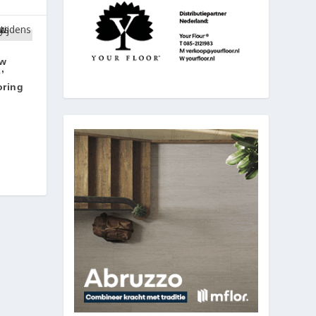
uw
’
oring