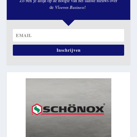
Zo ben je altijd op de hoogte van het laatste nieuws over
de
Vloeren Business
!
Inschrijven