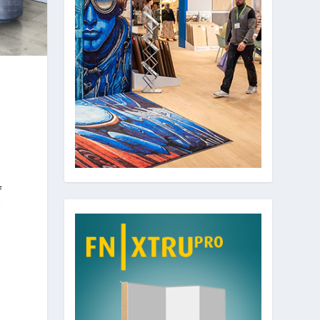
s
.
f
r