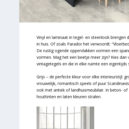
Vinyl en laminaat in tegel- en steenlook brengen
in huis. Of zoals Parador het verwoordt: “Vloerbed
De rustig ogende oppervlakken vormen een spann
vormen. Mag het een beetje meer zijn? Kies dan v
vintagetegels en die in elke ruimte een eigentijd
Grijs – de perfecte kleur voor elke interieurstijl: g
vrouwelijk, romantisch speels of puur Scandinav
ook met antiek of landhuismeubilair. In beton- of
houttinten en laten kleuren stralen.