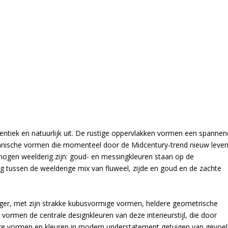
hentiek en natuurlijk uit. De rustige oppervlakken vormen een spannen
ganische vormen die momenteel door de Midcentury-trend nieuw leve
ogen weelderig zijn: goud- en messingkleuren staan op de
g tussen de weelderige mix van fluweel, zijde en goud en de zachte
ger, met zijn strakke kubusvormige vormen, heldere geometrische
t vormen de centrale designkleuren van deze interieurstijl, die door
ere vormen en kleuren in modern understatement getuigen van gevoel