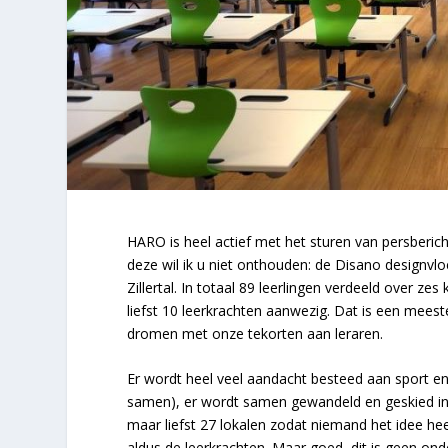
HARO is heel actief met het sturen van persbericht
deze wil ik u niet onthouden: de Disano designvlo
Zillertal. In totaal 89 leerlingen verdeeld over z
liefst 10 leerkrachten aanwezig. Dat is een meest
dromen met onze tekorten aan leraren.
Er wordt heel veel aandacht besteed aan sport 
samen), er wordt samen gewandeld en geskied in de
maar liefst 27 lokalen zodat niemand het idee heef
aldus de leerkrachten. Maar goed, dit is geen ond