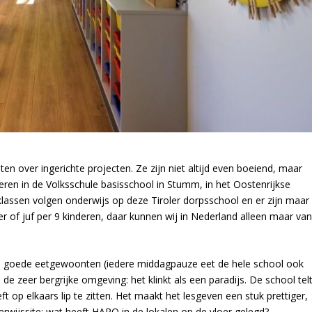
en over ingerichte projecten. Ze zijn niet altijd even boeiend, maar
eren in de Volksschule basisschool in Stumm, in het Oostenrijkse
es klassen volgen onderwijs op deze Tiroler dorpsschool en er zijn maar
er of juf per 9 kinderen, daar kunnen wij in Nederland alleen maar va
en goede eetgewoonten (iedere middagpauze eet de hele school ook
 zeer bergrijke omgeving: het klinkt als een paradijs. De school tel
t op elkaars lip te zitten. Het maakt het lesgeven een stuk prettiger,
erwijssite: wat heeft HARO in de lokalen op de vloer gelegd?