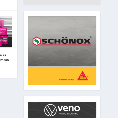
e is
ramma