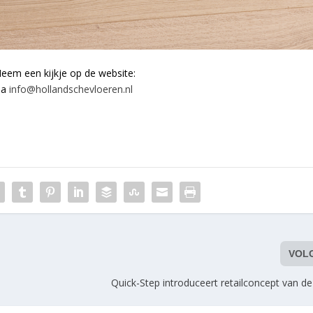
em een kijkje op de website:
ia
info@hollandschevloeren.nl
VOL
Quick-Step introduceert retailconcept van d