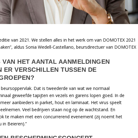
 editie van 2021. We stellen alles in het werk om van DOMOTEX 2021
maken”, aldus Sonia Wedell-Castellano, beursdirectuer van DOMOTEX
US VAN HET AANTAL AANMELDINGEN
N ER VERSCHILLEN TUSSEN DE
TGROEPEN?
er beursoppervlak. Dat is tweederde van wat we normaal
aal geweefde tapijten en vezels en garens lopen goed. In de
meer aanbieders in parket, hout en laminaat. Het virus speelt
et deelnemen. Veel bedrijven staan nog op de wachtstand. En
ok te maken met een concurrerend evenement (zij noemt het
 in Beieren).”