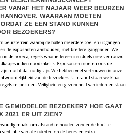
EEN BESCHERMINGSCONCEPT
R VANAF HET NAJAAR WEER BEURZEN
N HANNOVER. WAARAAN MOETEN
ORDAT ZE EEN STAND KUNNEN
OOR BEZOEKERS?
n beursterrein waarbij de hallen meerdere toe- en uitgangen
sen de exposanten aanhouden, met bredere gangpaden. We
 en in de horeca, regels waar iedereen inmiddels mee vertrouwd
ndkapjes indien noodzakelijk. Exposanten moeten ook de
 zijn mocht dat nodig zijn. We hebben veel vertrouwen in onze
twoordelijkheid van de bezoekers. Uiteraard staan we klaar
regels respecteert. Veiligheid en gezondheid van iedereen staan
DE GEMIDDELDE BEZOEKER? HOE GAAT
2021 ER UIT ZIEN?
nvoudig maakt om afstand te houden zonder de boel te
ventilatie van alle ruimten op de beurs en extra