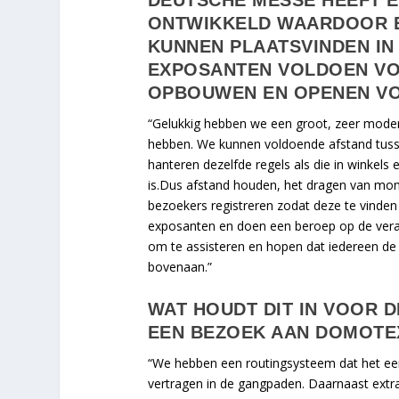
DEUTSCHE MESSE HEEFT 
ONTWIKKELD WAARDOOR E
KUNNEN PLAATSVINDEN I
EXPOSANTEN VOLDOEN VO
OPBOUWEN EN OPENEN V
“Gelukkig hebben we een groot, zeer moder
hebben. We kunnen voldoende afstand tus
hanteren dezelfde regels als die in winkels
is.Dus afstand houden, het dragen van mo
bezoekers registreren zodat deze te vinden
exposanten en doen een beroep op de veran
om te assisteren en hopen dat iedereen de 
bovenaan.”
WAT HOUDT DIT IN VOOR 
EEN BEZOEK AAN DOMOTEX 
“We hebben een routingsysteem dat het ee
vertragen in de gangpaden. Daarnaast extra 