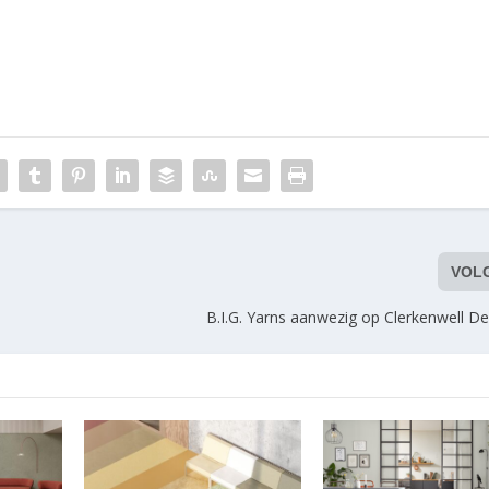
VOL
B.I.G. Yarns aanwezig op Clerkenwell D