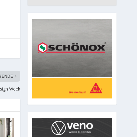
GENDE
esign Week