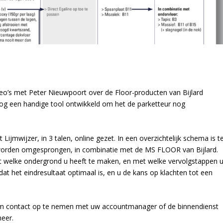
o’s met Peter Nieuwpoort over de Floor-producten van Bijlard
og een handige tool ontwikkeld om het de parketteur nog
ijmwijzer, in 3 talen, online gezet. In een overzichtelijk schema is t
worden omgesprongen, in combinatie met de MS FLOOR van Bijlard.
et welke ondergrond u heeft te maken, en met welke vervolgstappen 
t het eindresultaat optimaal is, en u de kans op klachten tot een
este om contact op te nemen met uw accountmanager of de binnendienst
meer.