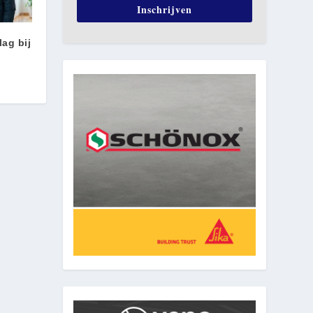
Inschrijven
lag bij