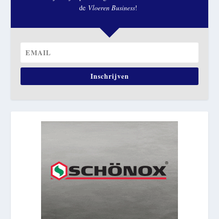
de
Vloeren Business
!
Inschrijven