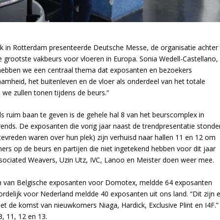
ek in Rotterdam presenteerde Deutsche Messe, de organisatie achter
grootste vakbeurs voor vloeren in Europa. Sonia Wedell-Castellano,
hebben we een centraal thema dat exposanten en bezoekers
mheid, het buitenleven en de vloer als onderdeel van het totale
 we zullen tonen tijdens de beurs.”
ruim baan te geven is de gehele hal 8 van het beurscomplex in
nds. De exposanten die vorig jaar naast de trendpresentatie stonde
et tevreden waren over hun plek) zijn verhuisd naar hallen 11 en 12 om
ers op de beurs en partijen die niet ingetekend hebben voor dit jaar
 Associated Weavers, Uzin Utz, IVC, Lanoo en Meister doen weer mee.
en van Belgische exposanten voor Domotex, meldde 64 exposanten
rdelijk voor Nederland meldde 40 exposanten uit ons land. “Dit zijn e
 met de komst van nieuwkomers Niaga, Hardick, Exclusive Plint en I4F.”
3, 11, 12 en 13.