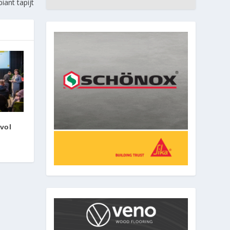
iant tapijt
vol