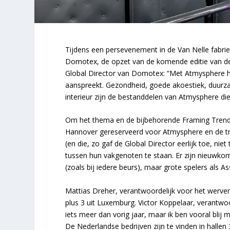
Tijdens een persevenement in de Van Nelle fabri
Domotex, de opzet van de komende editie van de 
Global Director van Domotex: “Met Atmysphere 
aanspreekt. Gezondheid, goede akoestiek, duurzaa
interieur zijn de bestanddelen van Atmysphere die
Om het thema en de bijbehorende Framing Trends 
Hannover gereserveerd voor Atmysphere en de tre
(en die, zo gaf de Global Director eerlijk toe, ni
tussen hun vakgenoten te staan. Er zijn nieuwkom
(zoals bij iedere beurs), maar grote spelers als
Mattias Dreher, verantwoordelijk voor het werv
plus 3 uit Luxemburg. Victor Koppelaar, verantwoo
iets meer dan vorig jaar, maar ik ben vooral blij
De Nederlandse bedrijven zijn te vinden in hallen 