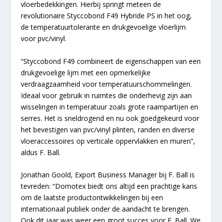
vloerbedekkingen. Hierbij springt meteen de
revolutionaire Styccobond F49 Hybride PS in het oog,
de temperatuurtolerante en drukgevoelige vloerlijm
voor pvc/vinyl.
“Styccobond F49 combineert de eigenschappen van een
drukgevoelige lijm met een opmerkelijke
verdraagzaamheid voor temperatuurschommelingen.
Ideaal voor gebruik in ruimtes die onderhevig zijn aan
wisselingen in temperatuur zoals grote raampartijen en
serres. Het is sneldrogend en nu ook goedgekeurd voor
het bevestigen van pvc/vinyl plinten, randen en diverse
vloeraccessoires op verticale oppervlakken en muren”,
aldus F. Ball.
Jonathan Goold, Export Business Manager bij F. Ball is
tevreden: “Domotex biedt ons altijd een prachtige kans
om de laatste productontwikkelingen bij een
internationaal publiek onder de aandacht te brengen.
Ook dit jaar was weer een groot succes voor F. Ball. We