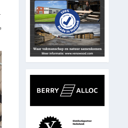
t
r
e