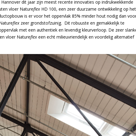
nnover dit jaar zijn meest recente innovaties op indrukwekkende
uten vloer Nature
flex
HD 100, een zeer duurzame ontwikkeling op he
roductopbouw is er voor het oppervlak 85% minder hout nodig dan voo
 Nature
flex
zeer grondstofzuinig. Dit robuuste en gemakkelijk te
ppervlak met een authentiek en levendig kleurverloop. De zeer slank
en vloer Nature
flex
een echt milieuvriendelijk en voordelig alternatief