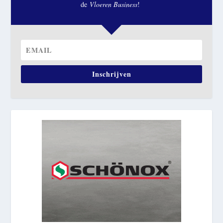
de
Vloeren Business
!
Inschrijven