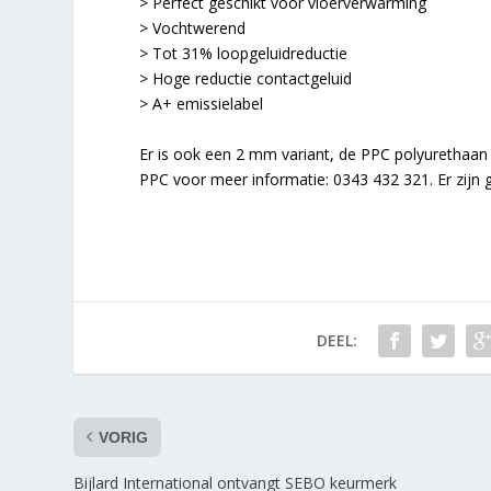
> Perfect geschikt voor vloerverwarming
> Vochtwerend
> Tot 31% loopgeluidreductie
> Hoge reductie contactgeluid
> A+ emissielabel
Er is ook een 2 mm variant, de PPC polyurethaan 
PPC voor meer informatie: 0343 432 321. Er zijn g
DEEL:
VORIG
Bijlard International ontvangt SEBO keurmerk