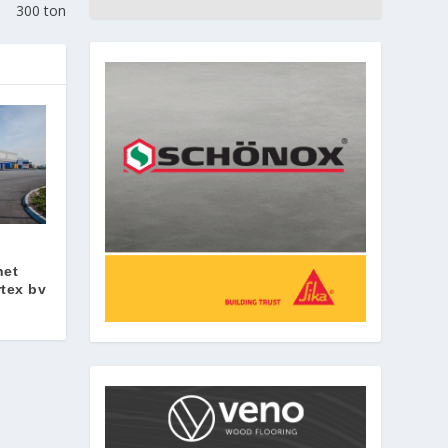
300 ton
t
het
rtex bv