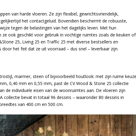
en van harde vloeren. Ze zijn flexibel, gewrichtsvriendelijk,
ijkertijd het contactgeluid. Bovendien beschermt de robuuste,
 wijze tegen de belastingen van het dagelijks leven. Met hun
 ze ook geschikt voor gebruik in vochtige ruimtes zoals de keuken of
tone 25, Living 25 en Traffic 25 met diverse bestsellers en
or het feit dat ze uit voorraad – dus snel – leverbaar zijn.
rostijl, marmer, steen of bijvoorbeeld houtlook: met zijn ruime keuz
,35 mm, 0,40 mm en 0,55 mm, past de CV Wood & Stone 25 collectie
aan de individuele eisen van de woonruimtes aan. De vloeren zijn
 collectie bevat in totaal 96 dessins – waaronder 80 dessins in
 breedtes van 400 cm en 500 cm.