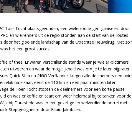
PPC Toer Tocht plaatsgevonden, een wielerronde georganiseerd door
PPC en wielrenners uit de regio stonden aan de start van de routes
s door het glooiende landschap van de Utrechtse Heuvelrug. Met zo’
was het een groot succes!
ie of thee. Er waren verschillende stands waar je ‘wieler-oldtimers’
aten uitvoeren en waar de mogelijkheid was om je te laten bijpraten
nsors Quick-Step en RIGO Verffabriek kregen alle deelnemers een unie
en vlak na elkaar, eerst de 110 km en een paar minuten later
wege de Toer Tocht stopten de deelnemers voor een korte pauze.
ld en was er koffie en taart om weer helemaal bij te tanken voor de
n Wijk bij Duurstede was er een gezellige en welverdiende borrel met
 Quick-Step gesigneerd door Fabio Jakobsen.