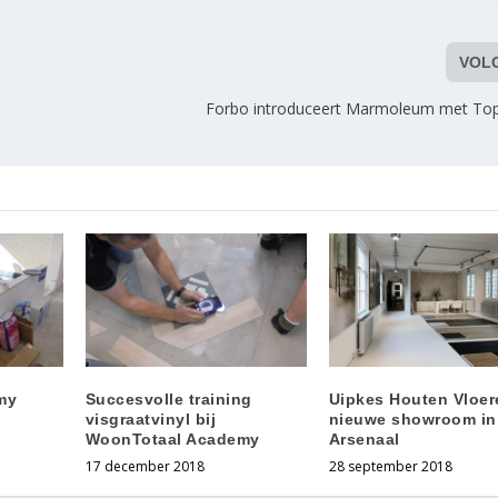
VOL
Forbo introduceert Marmoleum met Top
my
Succesvolle training
Uipkes Houten Vloer
visgraatvinyl bij
nieuwe showroom in
WoonTotaal Academy
Arsenaal
17 december 2018
28 september 2018