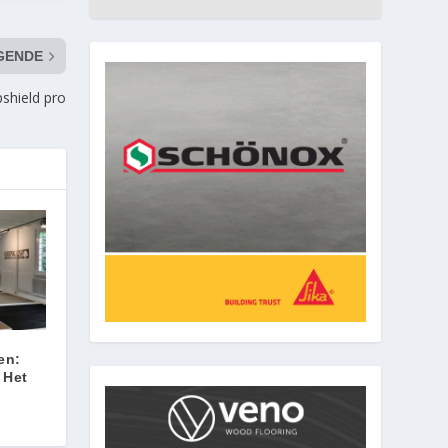
GENDE
shield pro
en:
 Het